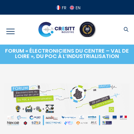
Panneau de gestion des cookies
FR
EN
FORUM « ÉLECTRONICIENS DU CENTRE – VAL DE
LOIRE », DU POC À L’INDUSTRIALISATION