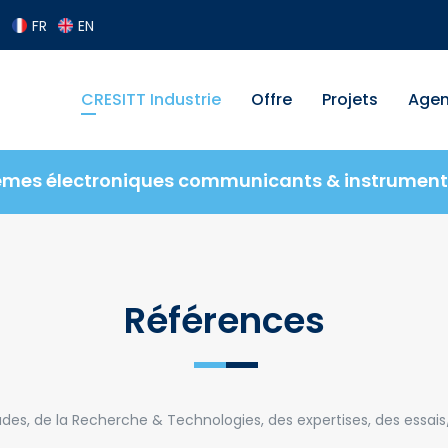
FR
EN
CRESITT Industrie
Offre
Projets
Age
èmes électroniques communicants & instrument
Références
udes, de la Recherche & Technologies, des expertises, des essais