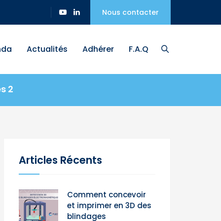
Nous contacter
nda
Actualités
Adhérer
F.A.Q
s 2
Articles Récents
Comment concevoir
et imprimer en 3D des
blindages