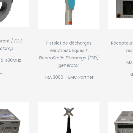
urant /
FCC
Pistolet de décharges
Récepteur
 clamp
électrostatiques /
tes
ElectroStatic Discharge (ESD)
z à 400MHz
MX
generator
C
K
TRA 3000 – EMC Partner