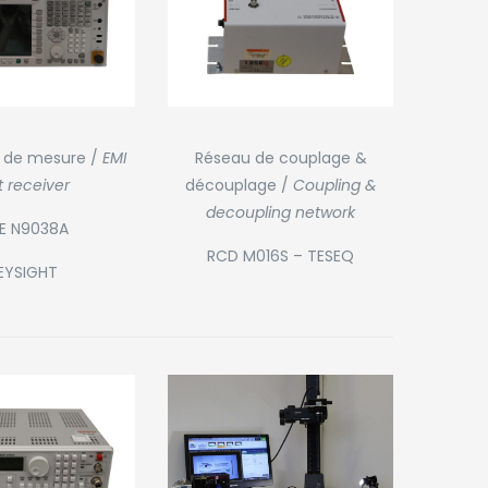
 de mesure /
EMI
Réseau de couplage &
t receiver
découplage /
Coupling &
decoupling network
E N9038A
RCD M016S – TESEQ
EYSIGHT