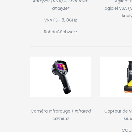
Analyzer (VNA) & Spectrum
Agilent
analyzer
logiciel VSA (
Analy
VNA FSH 8, 8GHz
Rohde&Schwarz
Capteur de vi
Caméra Infrarouge /
Infrared
sen
camera
COG