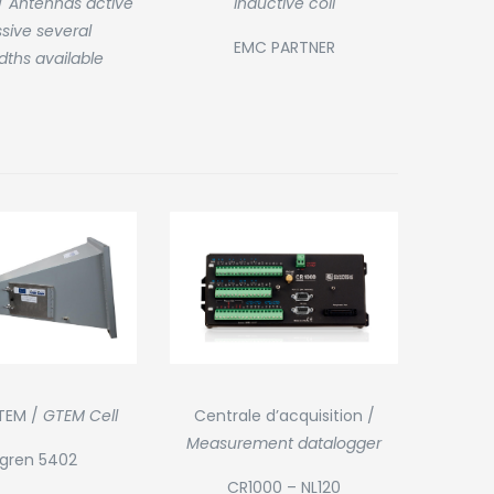
Inductive coil
/
Antennas active
sive several
EMC PARTNER
ths available
GTEM /
GTEM Cell
Centrale d’acquisition /
Measurement datalogger
dgren 5402
CR1000 – NL120