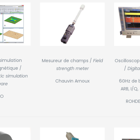
 simulation
Oscilloscop
Mesureur de champs /
Field
nétique /
/
Digita
strength meter
ic simulation
6GHz de 
Chauvin Arnoux
ware
ARB, I/Q
KO
ROHDE