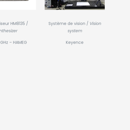
iseur HM8135 /
Système de vision /
Vision
nthesizer
system
3 GHz – HAMEG
Keyence