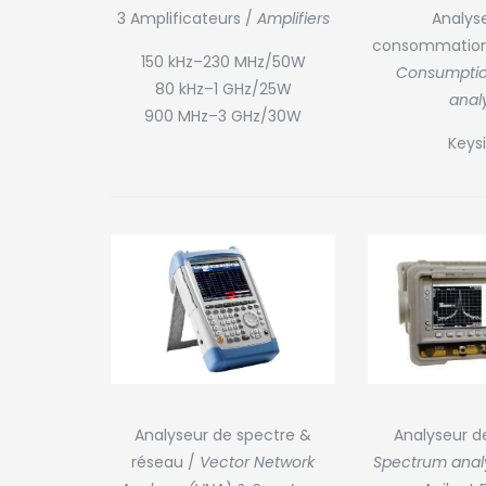
3 Amplificateurs /
Amplifiers
Analys
consommation
150 kHz–230 MHz/50W
Consumptio
80 kHz–1 GHz/25W
anal
900 MHz–3 GHz/30W
Keys
Analyseur de spectre &
Analyseur d
réseau /
Vector Network
Spectrum anal