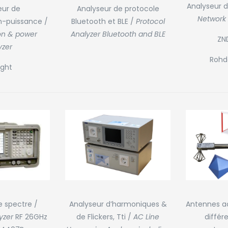
Analyseur 
eur de
Analyseur de protocole
Network 
-puissance /
Bluetooth et BLE /
Protocol
n & power
Analyzer Bluetooth and BLE
ZN
yzer
Rohd
ight
Analyseur d’harmoniques &
e spectre /
Antennes ac
de Flickers, Tti /
AC Line
yzer
RF 26GHz
différ