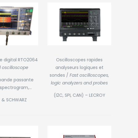
e digital RTO2064
Oscilloscopes rapides
l oscilloscope
analyseurs logiques et
sondes /
Fast oscilloscopes,
bande passante
logic analyzers and probes
, spectrogram,…
(I2C, SPI, CAN) – LECROY
 & SCHWARZ