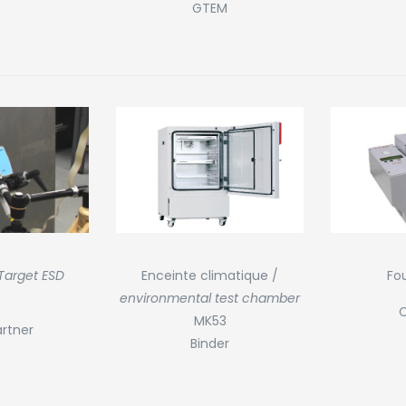
GTEM
Target ESD
Enceinte climatique /
Fo
environmental test chamber
C
MK53
rtner
Binder