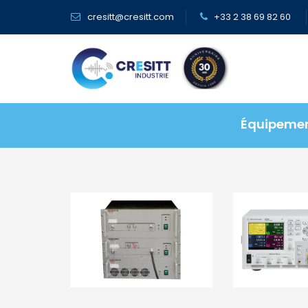
Panneau de gestion des cookies
cresitt@cresitt.com
+33 2 38 69 82 60
Équipemen