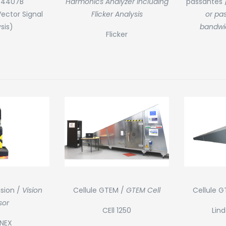
Harmonics Analyzer including
 E4407B
passantes 
Flicker Analysis
Vector Signal
or pas
sis)
bandwid
Flicker
sion /
Vision
Cellule 
Cellule GTEM /
GTEM Cell
sor
Lin
CEll 1250
NEX