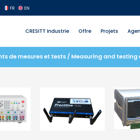
FR
EN
CRESITT Industrie
Offre
Projets
Age
ts de mesures et tests / Measuring and testing