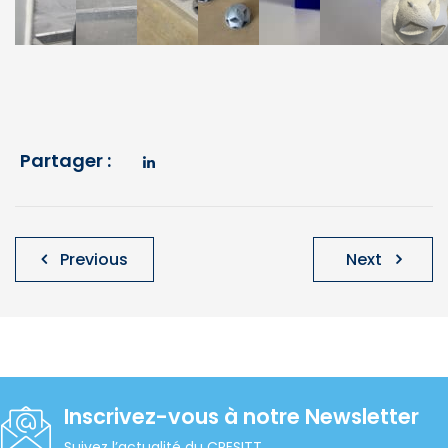
Partager :
Navigation
Previous
Next
de
l’article
Inscrivez-vous à notre Newsletter
Suivez l’actualité du CRESITT