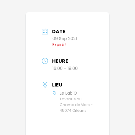
DATE
09 Sep 2021
Expiré!
HEURE
16:00 - 18:00
LIEU
Le Lab'O
1 avenue du
Champ de Mars -
45074 Orléans